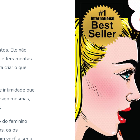
ntos.
Ele não
 e ferramentas
 criar o que
e intimidade que
nsigo mesmas,
s
o do feminino
s, os os
m você a ser a