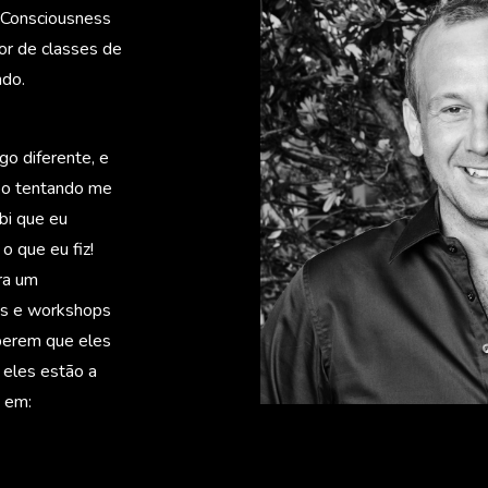
 Consciousness
dor de classes de
ndo.
go diferente, e
po tentando me
bi que eu
o que eu fiz!
ra um
ses e workshops
berem que eles
 eles estão a
 em: