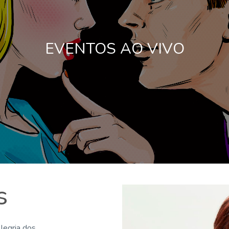
EVENTOS AO VIVO
s
legria dos