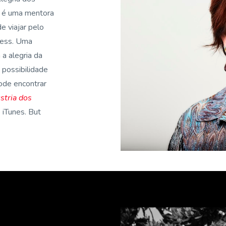
 é uma mentora
e viajar pelo
ness.
Uma
a alegria da
 possibilidade
ode encontrar
stria dos
 iTunes.
But