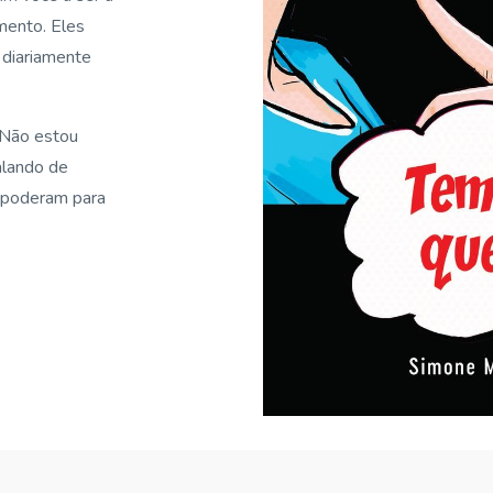
amento.
Eles
 diariamente
Não estou
alando de
mpoderam para